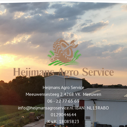
Heijmans Agro Service
Meeuwensesteeg 2 4268 VK Meeuwen
06 - 22 77 65 69
info@heijmansagroservice.nl IBAN: NL13RABO
0129044644
K.v.K: 18085823