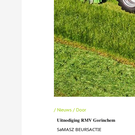
/
Nieuws
/ Door
𝐔𝐢𝐭𝐧𝐨𝐝𝐢𝐠𝐢𝐧𝐠 𝐑𝐌𝐕 𝐆𝐨𝐫𝐢𝐧𝐜𝐡𝐞𝐦
SaMASZ BEURSACTIE