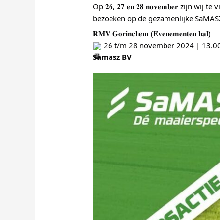
Op 𝟐𝟔, 𝟐𝟕 𝐞𝐧 𝟐𝟖 𝐧𝐨𝐯𝐞𝐦𝐛𝐞𝐫 
bezoeken op de gezamenlijke SaMASZ
𝐑𝐌𝐕 𝐆𝐨𝐫𝐢𝐧𝐜𝐡𝐞𝐦 (𝐄𝐯𝐞𝐧𝐞𝐦𝐞𝐧𝐭𝐞𝐧 𝐡𝐚𝐥)
 26 t/m 28 november 2024 | 13.00
Samasz BV