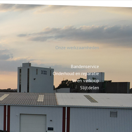
Onze werkzaamheden
Bandenservice
Onderhoud en reparatie
In en verkoop
Slijtdelen