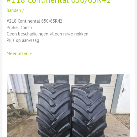
Banden
/
#218 Continental 650/65R42
Profiel 33mm
Geen beschadigingen, alleen ruwe nokken
Prijs op aanvraag
Meer lezen »
#217
Mitas
SFT
600/70R28