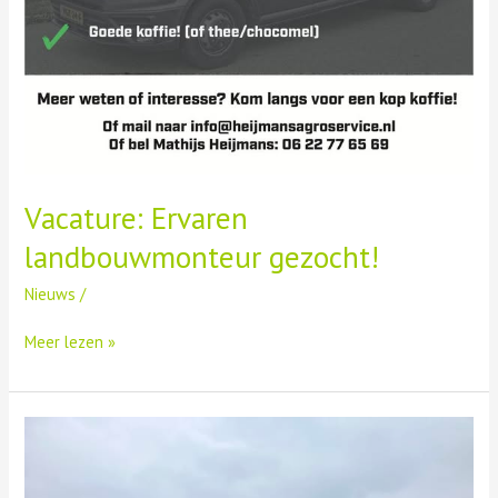
Vacature: Ervaren
landbouwmonteur gezocht!
Nieuws
/
Meer lezen »
Druk
begin
van
het