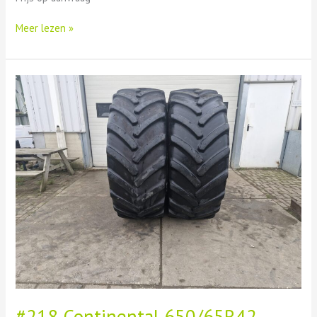
Meer lezen »
#218
Continental
650/65R42
#218 Continental 650/65R42