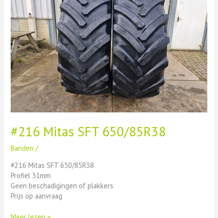
650/85R38
#216 Mitas SFT 650/85R38
Banden
/
#216 Mitas SFT 650/85R38
Profiel 31mm
Geen beschadigingen of plakkers
Prijs op aanvraag
Meer lezen »