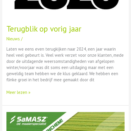
Terugblik op vorig jaar
Nieuws
/
Laten we eens even terugkijken naar 2024, een jaar waarin
heel veel gebeurt is. Veel werk verzet voor onze klanten, mede
door de uitdagende weersomstandigheden van afgelopen
winter/voorjaar was dit soms een uitdaging maar met een
geweldig team hebben we de klus geklaard. We hebben een
flinke groei in het bedrijf mee gemaakt door dit
Meer lezen »
𝐔𝐢𝐭𝐧𝐨𝐝𝐢𝐠𝐢𝐧𝐠
𝐑𝐌𝐕
𝐆𝐨𝐫𝐢𝐧𝐜𝐡𝐞𝐦: