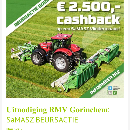
SaMASZ
BEURSACTIE
𝐔𝐢𝐭𝐧𝐨𝐝𝐢𝐠𝐢𝐧𝐠 𝐑𝐌𝐕 𝐆𝐨𝐫𝐢𝐧𝐜𝐡𝐞𝐦:
SaMASZ BEURSACTIE
Nieuws
/