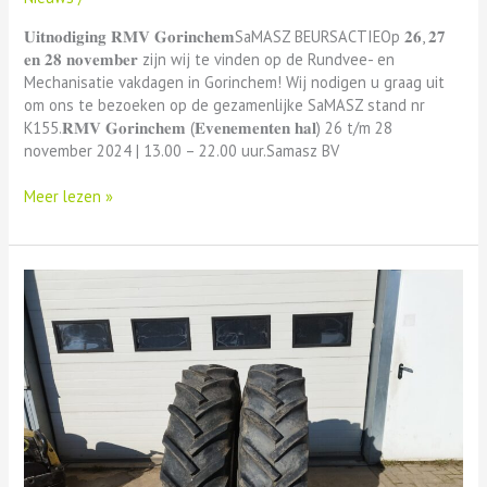
𝐔𝐢𝐭𝐧𝐨𝐝𝐢𝐠𝐢𝐧𝐠 𝐑𝐌𝐕 𝐆𝐨𝐫𝐢𝐧𝐜𝐡𝐞𝐦SaMASZ BEURSACTIEOp 𝟐𝟔, 𝟐𝟕
𝐞𝐧 𝟐𝟖 𝐧𝐨𝐯𝐞𝐦𝐛𝐞𝐫 zijn wij te vinden op de Rundvee- en
Mechanisatie vakdagen in Gorinchem! Wij nodigen u graag uit
om ons te bezoeken op de gezamenlijke SaMASZ stand nr
K155.𝐑𝐌𝐕 𝐆𝐨𝐫𝐢𝐧𝐜𝐡𝐞𝐦 (𝐄𝐯𝐞𝐧𝐞𝐦𝐞𝐧𝐭𝐞𝐧 𝐡𝐚𝐥) 26 t/m 28
november 2024 | 13.00 – 22.00 uur.Samasz BV
Meer lezen »
#219
Mitas
TD-
13
16.9R28